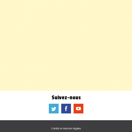
Suivez-nous
a
b
f
Crédits et mention légales