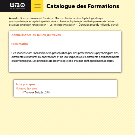
Catalogue des Formations
Accueil
Sciences Humaines et Sociales
Master
Master mention Psychologie clinique,
psychopathologie et psychologie de la santé
Parcours Psychologie du développement de l’enfant :
Connaissance du milieu du travail
pratiques cliniques et réhabilitation
UE7 Professionnalisation
Connaissance du milieu du travail
Présentation
Ces séances sont l'occasion de la présentation par des professionnels psychologues des
différentes structures ou conventions et de leur impact sur les différents positionnements
du psychologue. Les principes de déontologie et d'éthique sont également abordés.
Infos pratiques
Volume horaire
Travaux Dirigés : 24h