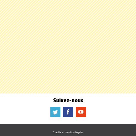
Suivez-nous
a
b
f
Crédits et mention légales