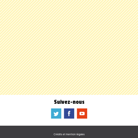
Suivez-nous
a
b
f
Crédits et mention légales