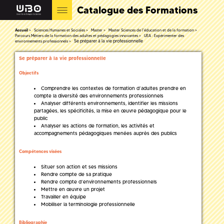
Catalogue des Formations
Accueil
Sciences Humaines et Sociales
Master
Master Sciences de l'éducation et de la formation
Parcours Métiers de la formation des adultes et pédagogies innovantes
UEA : Expérimenter des
Se préparer à la vie professionnelle
environnements professionnels
Se préparer à la vie professionnelle
Objectifs
Comprendre les contextes de formation d’adultes prendre en
compte la diversité des environnements professionnels
Analyser différents environnements, identifier les missions
partagées, les spécificités, la mise en œuvre pédagogique pour le
public
Analyser les actions de formation, les activités et
accompagnements pédagogiques menées auprès des publics
Compétences visées
Situer son action et ses missions
Rendre compte de sa pratique
Rendre compte d’environnements professionnels
Mettre en œuvre un projet
Travailler en équipe
Mobiliser la terminologie professionnelle
Bibliographie