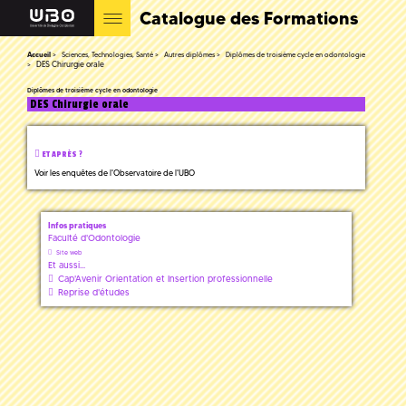
Catalogue des Formations
Accueil
Sciences, Technologies, Santé
Autres diplômes
Diplômes de troisième cycle en odontologie
DES Chirurgie orale
Diplômes de troisième cycle en odontologie
DES Chirurgie orale
ET APRÈS ?
Voir les enquêtes de l'Observatoire de l'UBO
Infos pratiques
Faculté d'Odontologie
Site web
Et aussi...
Cap'Avenir Orientation et Insertion professionnelle
Reprise d'études