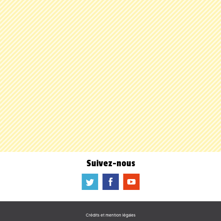
Suivez-nous
a
b
f
Crédits et mention légales