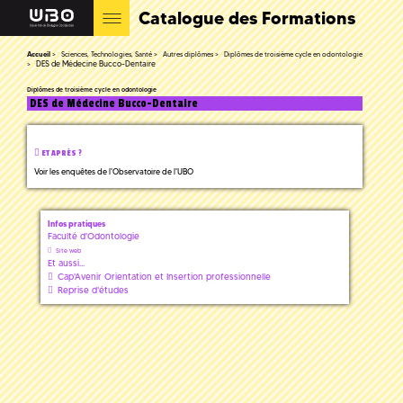
Catalogue des Formations
Accueil
Sciences, Technologies, Santé
Autres diplômes
Diplômes de troisième cycle en odontologie
DES de Médecine Bucco-Dentaire
Diplômes de troisième cycle en odontologie
DES de Médecine Bucco-Dentaire
ET APRÈS ?
Voir les enquêtes de l'Observatoire de l'UBO
Infos pratiques
Faculté d'Odontologie
Site web
Et aussi...
Cap'Avenir Orientation et Insertion professionnelle
Reprise d'études