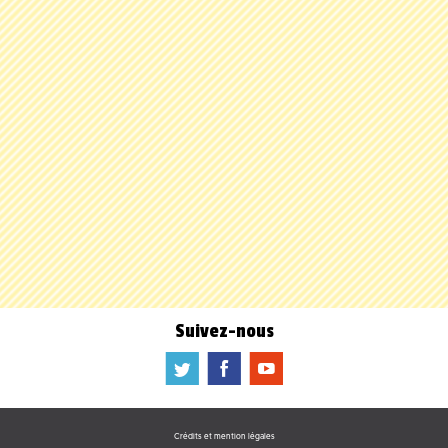
Suivez-nous
a
b
f
Crédits et mention légales