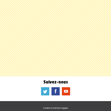
Suivez-nous
a
b
f
Crédits et mention légales