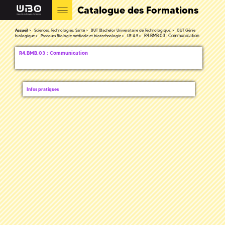
Catalogue des Formations
Accueil
Sciences, Technologies, Santé
BUT (Bachelor Universitaire de Technologique)
BUT Génie
R4.BMB.03 : Communication
biologique
Parcours Biologie médicale et biotechnologie
UE 4.5
R4.BMB.03 : Communication
Infos pratiques