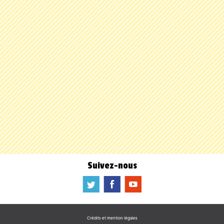
Suivez-nous
a
b
f
Crédits et mention légales