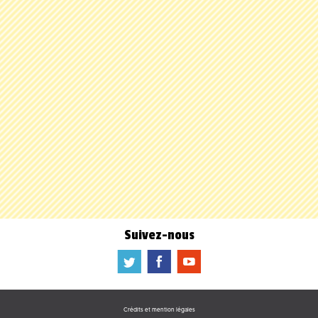
Suivez-nous
a
b
f
Crédits et mention légales