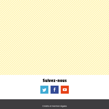
Suivez-nous
a
b
f
Crédits et mention légales