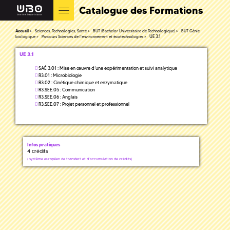
Catalogue des Formations
Accueil
Sciences, Technologies, Santé
BUT (Bachelor Universitaire de Technologique)
BUT Génie
UE 3.1
biologique
Parcours Sciences de l'environnement et écotechnologies
UE 3.1
SAÉ 3.01 : Mise en œuvre d’une expérimentation et suivi analytique
R3.01 : Microbiologie
R3.02 : Cinétique chimique et enzymatique
R3.SEE.05 : Communication
R3.SEE.06 : Anglais
R3.SEE.07 : Projet personnel et professionnel
Infos pratiques
4 crédits
(
système européen de transfert et d'accumulation de crédits)