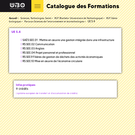
Catalogue des Formations
Accueil
Sciences, Technologies, Santé
BUT (Bachelor Universitaire de Technologique)
BUT Génie
UE 5.4
biologique
Parcours Sciences de l'environnement et écotechnologies
UE 5.4
SAÉ5.SEE.01 : Mettre en œuvre une gestion intégrée dans une infrastructure
R5.SEE.02 Communication
R5.SEE.03 Anglais
R5.SEE.04 Projet personnel et professionnel
R5.SEE.9 Filières de gestion de déchets des activités économiques
R5.SEE.10 Mise en œuvre de l’économie circulaire
Infos pratiques
9 crédits
(
système européen de transfert et d'accumulation de crédits)