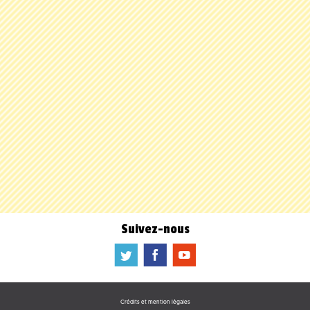
Suivez-nous
a
b
f
Crédits et mention légales