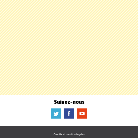
Suivez-nous
a
b
f
Crédits et mention légales