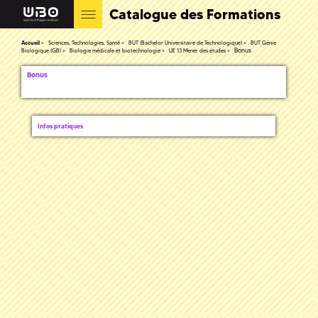
Catalogue des Formations
Accueil
Sciences, Technologies, Santé
BUT (Bachelor Universitaire de Technologique)
BUT Génie
Bonus
Biologique (GB)
Biologie médicale et biotechnologie
UE 13 Mener des études
Bonus
Infos pratiques