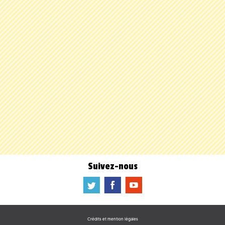
Suivez-nous
a
b
f
Crédits et mention légales