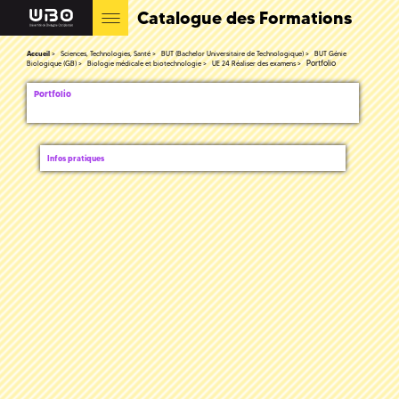
Catalogue des Formations
Accueil
Sciences, Technologies, Santé
BUT (Bachelor Universitaire de Technologique)
BUT Génie
Portfolio
Biologique (GB)
Biologie médicale et biotechnologie
UE 24 Réaliser des examens
Portfolio
Infos pratiques