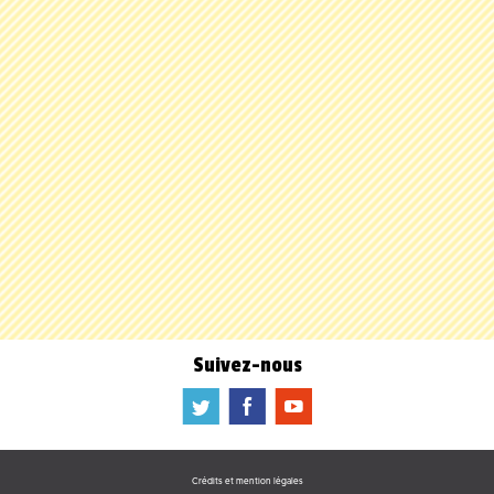
Suivez-nous
a
b
f
Crédits et mention légales