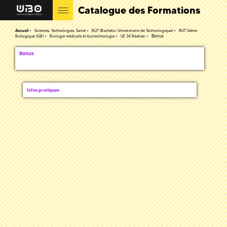
Catalogue des Formations
Accueil
Sciences, Technologies, Santé
BUT (Bachelor Universitaire de Technologique)
BUT Génie
Bonus
Biologique (GB)
Biologie médicale et biotechnologie
UE 34 Réaliser
Bonus
Infos pratiques