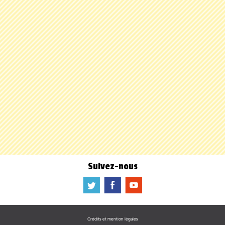
Suivez-nous
a
b
f
Crédits et mention légales