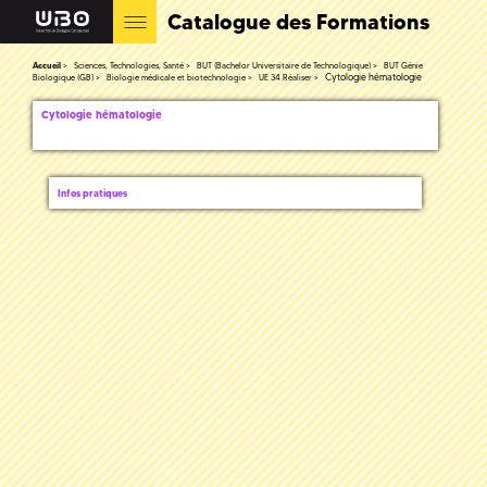
Catalogue des Formations
Accueil
Sciences, Technologies, Santé
BUT (Bachelor Universitaire de Technologique)
BUT Génie
Cytologie hématologie
Biologique (GB)
Biologie médicale et biotechnologie
UE 34 Réaliser
Cytologie hématologie
Infos pratiques