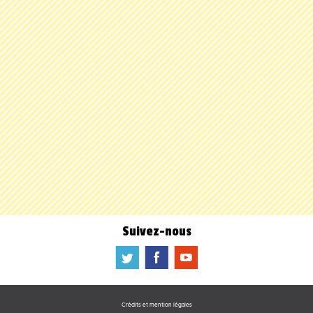
Suivez-nous
a
b
f
Crédits et mention légales