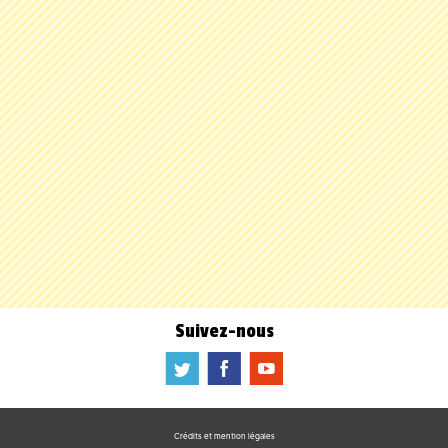
Suivez-nous
a
b
f
Crédits et mention légales