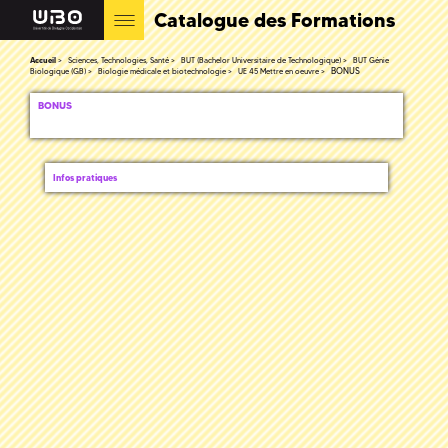
Catalogue des Formations
Accueil
Sciences, Technologies, Santé
BUT (Bachelor Universitaire de Technologique)
BUT Génie
BONUS
Biologique (GB)
Biologie médicale et biotechnologie
UE 45 Mettre en oeuvre
BONUS
Infos pratiques