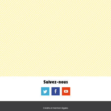
Suivez-nous
a
b
f
Crédits et mention légales