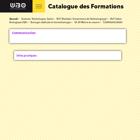
Catalogue des Formations
Accueil
Sciences, Technologies, Santé
BUT (Bachelor Universitaire de Technologique)
BUT Génie
Communication
Biologique (GB)
Biologie médicale et biotechnologie
UE 65 Mettre en oeuvre
Communication
Infos pratiques