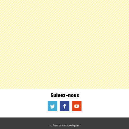
Suivez-nous
a
b
f
Crédits et mention légales