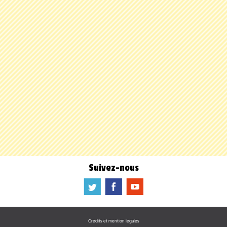
Suivez-nous
a
b
f
Crédits et mention légales