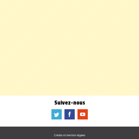
Suivez-nous
a
b
f
Crédits et mention légales