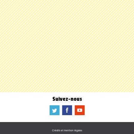
Suivez-nous
a
b
f
Crédits et mention légales