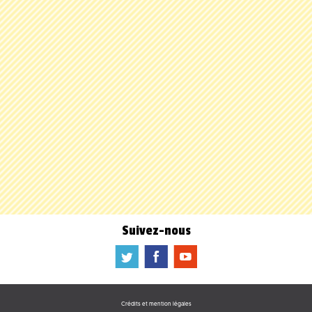
Suivez-nous
a
b
f
Crédits et mention légales