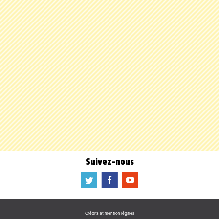
Suivez-nous
a
b
f
Crédits et mention légales