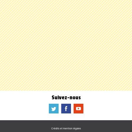
Suivez-nous
a
b
f
Crédits et mention légales