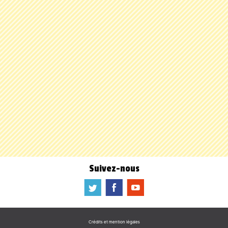
Suivez-nous
a
b
f
Crédits et mention légales