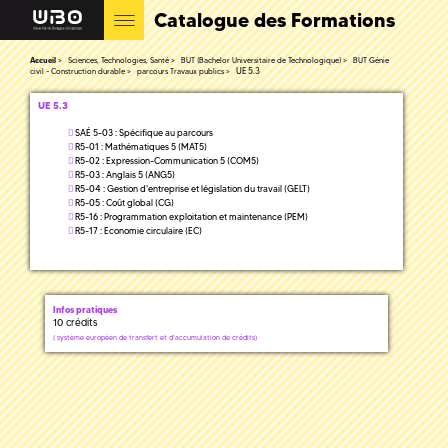
Catalogue des Formations
Accueil
Sciences, Technologies, Santé
BUT (Bachelor Universitaire de Technologique)
BUT Génie
UE 5.3
civil - Construction durable
parcours Travaux publics
UE 5.3
SAÉ 5-03 : Spécifique au parcours
R5-01 : Mathématiques 5 (MAT5)
R5-02 : Expression-Communication 5 (COM5)
R5-03 : Anglais 5 (ANG5)
R5-04 : Gestion d'entreprise et législation du travail (GELT)
R5-05 : Coût global (CG)
R5-16 : Programmation exploitation et maintenance (PEM)
R5-17 : Economie circulaire (EC)
Infos pratiques
10 crédits
(
système européen de transfert et d'accumulation de crédits)