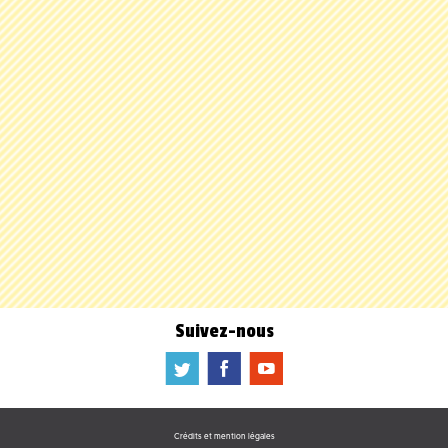
Suivez-nous
a
b
f
Crédits et mention légales