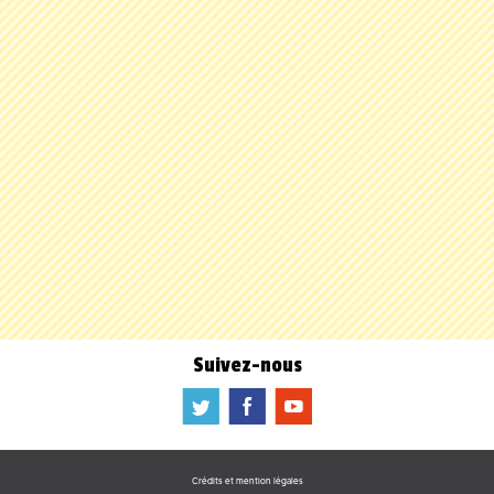
Suivez-nous
a
b
f
Crédits et mention légales