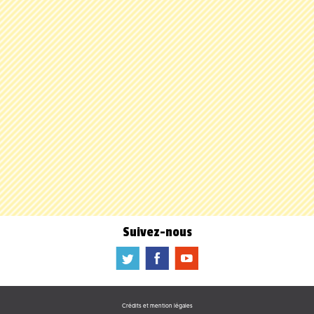
Suivez-nous
a
b
f
Crédits et mention légales