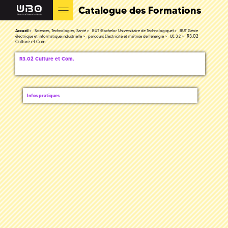
Catalogue des Formations
Accueil
Sciences, Technologies, Santé
BUT (Bachelor Universitaire de Technologique)
BUT Génie
R3.02
électrique et informatique industrielle
parcours Electricité et maîtrise de l'énergie
UE 3.2
Culture et Com.
R3.02 Culture et Com.
Infos pratiques