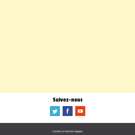
Suivez-nous
a
b
f
Crédits et mention légales