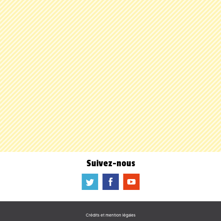
Suivez-nous
a
b
f
Crédits et mention légales