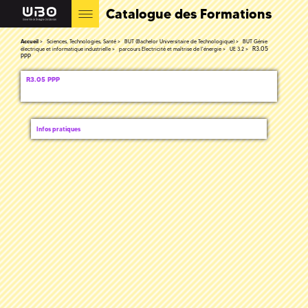
Catalogue des Formations
Accueil
Sciences, Technologies, Santé
BUT (Bachelor Universitaire de Technologique)
BUT Génie
R3.05
électrique et informatique industrielle
parcours Electricité et maîtrise de l'énergie
UE 3.2
PPP
R3.05 PPP
Infos pratiques