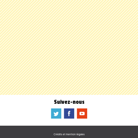
Suivez-nous
a
b
f
Crédits et mention légales