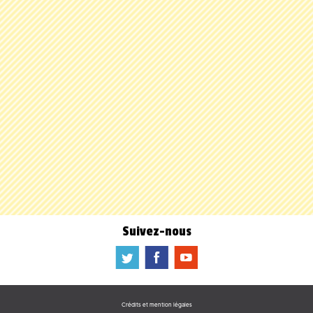
Suivez-nous
a
b
f
Crédits et mention légales