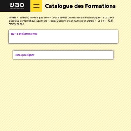
Catalogue des Formations
Accueil
Sciences, Technologies, Santé
BUT (Bachelor Universitaire de Technologique)
BUT Génie
R3.11
électrique et informatique industrielle
parcours Electricité et maîtrise de l'énergie
UE 3.4
Maintenance
R3.11 Maintenance
Infos pratiques