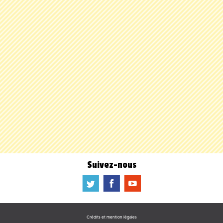
Suivez-nous
a
b
f
Crédits et mention légales