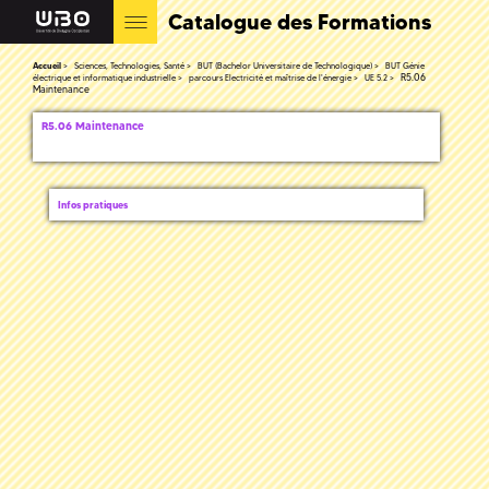
Catalogue des Formations
Accueil
Sciences, Technologies, Santé
BUT (Bachelor Universitaire de Technologique)
BUT Génie
R5.06
électrique et informatique industrielle
parcours Electricité et maîtrise de l'énergie
UE 5.2
Maintenance
R5.06 Maintenance
Infos pratiques