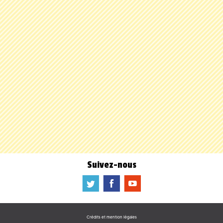
Suivez-nous
a
b
f
Crédits et mention légales