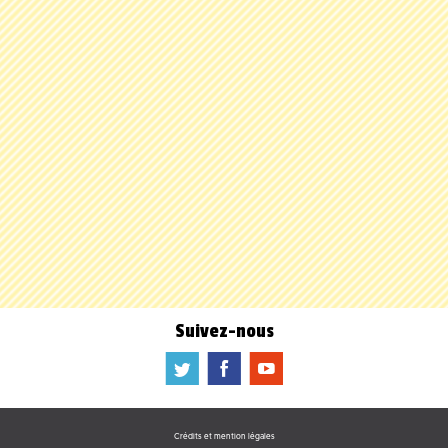
Suivez-nous
a
b
f
Crédits et mention légales