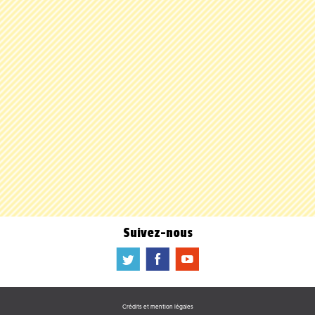
Suivez-nous
a
b
f
Crédits et mention légales