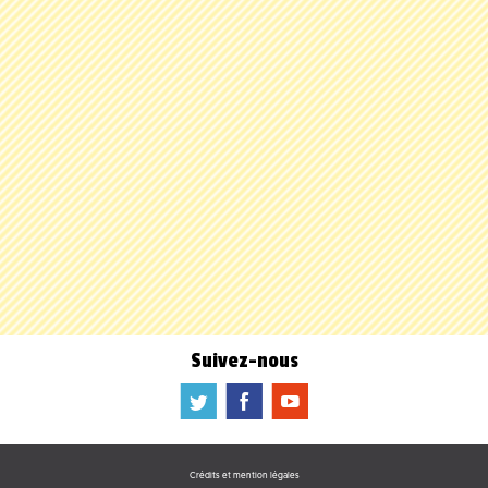
Suivez-nous
a
b
f
Crédits et mention légales