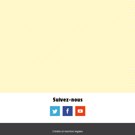
Suivez-nous
a
b
f
Crédits et mention légales