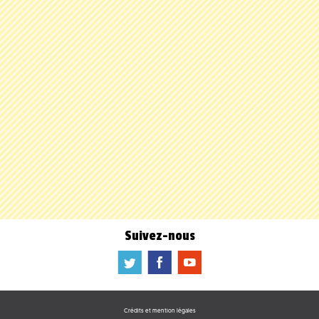
Suivez-nous
a
b
f
Crédits et mention légales