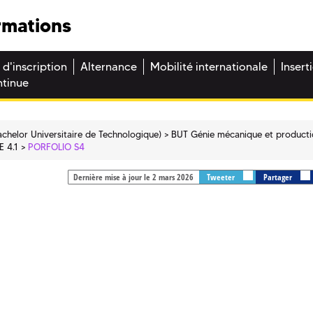
rmations
 d'inscription
Alternance
Mobilité internationale
Insert
ntinue
chelor Universitaire de Technologique)
BUT Génie mécanique et product
E 4.1
PORFOLIO S4
Dernière mise à jour le 2 mars 2026
Tweeter
Partager