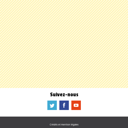
Suivez-nous
a
b
f
Crédits et mention légales