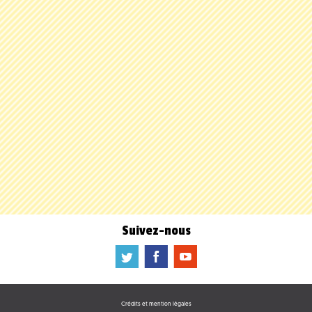
Suivez-nous
a
b
f
Crédits et mention légales