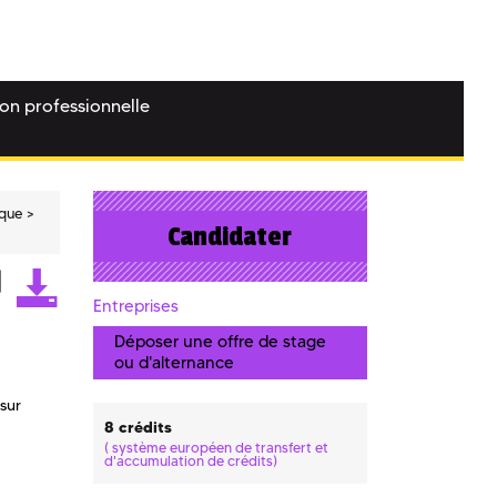
ion professionnelle
ique
Candidater
Entreprises
Déposer une offre de stage
ou d'alternance
sur
8 crédits
(
système européen de transfert et
d'accumulation de crédits)