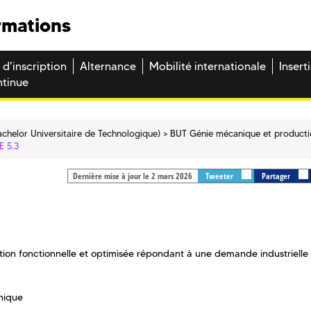
rmations
 d'inscription
Alternance
Mobilité internationale
Insert
ntinue
chelor Universitaire de Technologique)
BUT Génie mécanique et product
E 5.3
Dernière mise à jour le 2 mars 2026
Tweeter
Partager
ution fonctionnelle et optimisée répondant à une demande industrielle 
nique