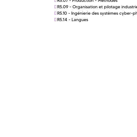
R5.07 - Production - Méthodes
R5.09 - Organisation et pilotage industri
R5.10 - Ingénierie des systèmes cyber-p
R5.14 - Langues