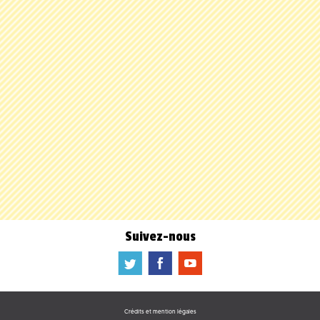
Suivez-nous
a
b
f
Crédits et mention légales