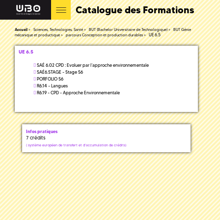
Catalogue des Formations
Accueil
Sciences, Technologies, Santé
BUT (Bachelor Universitaire de Technologique)
BUT Génie
UE 6.5
mécanique et productique
parcours Conception et production durables
UE 6.5
SAÉ 6.02 CPD : Evoluer par l’approche environnementale
SAÉ6.STAGE - Stage S6
PORFOLIO S6
R6.14 - Langues
R6.19 - CPD - Approche Environnementale
Infos pratiques
7 crédits
(
système européen de transfert et d'accumulation de crédits)