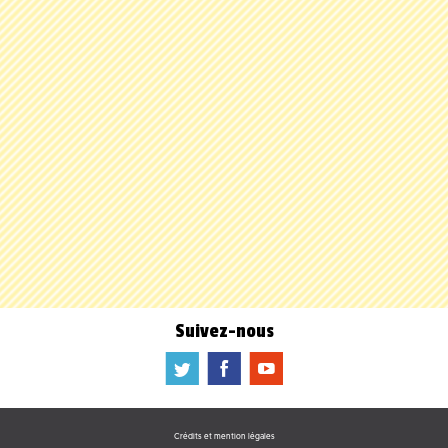
Suivez-nous
a
b
f
Crédits et mention légales