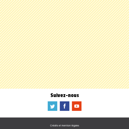
Suivez-nous
a
b
f
Crédits et mention légales