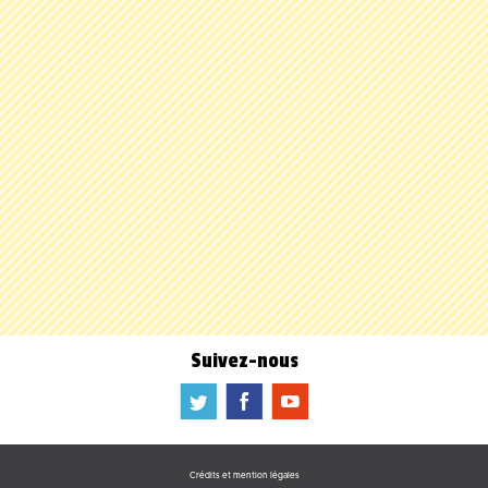
Suivez-nous
a
b
f
Crédits et mention légales