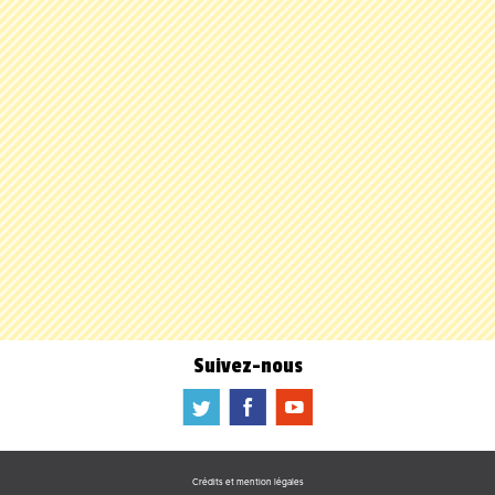
Suivez-nous
a
b
f
Crédits et mention légales