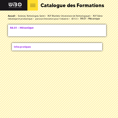
Catalogue des Formations
Accueil
Sciences, Technologies, Santé
BUT (Bachelor Universitaire de Technologique)
BUT Génie
R4.01 - Mécanique
mécanique et productique
parcours Innovation pour l’industrie
UE 4.3
R4.01 - Mécanique
Infos pratiques