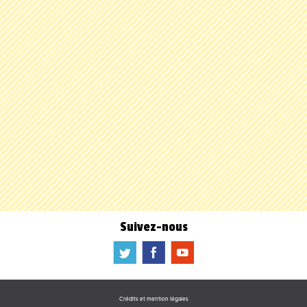
Suivez-nous
a
b
f
Crédits et mention légales