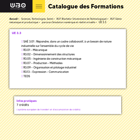
Catalogue des Formations
Accueil
Sciences, Technologies, Santé
BUT (Bachelor Universitaire de Technologique)
BUT Génie
UE 3.3
mécanique et productique
parcours Simulation numérique et réalité virtuelle
UE 3.3
SAÉ 3.01 : Répondre, dans un cadre collaboratif, à un besoin de nature
industrielle sur l'ensemble du cycle de vie
R3.01 - Mécanique
R3.02 – Dimensionnement des structures
R3.05 – Ingénierie de construction mécanique
R3.07 – Production - Méthodes
R3.09 – Organisation et pilotage industriel
R3.13 – Expression - Communication
TEDS
Infos pratiques
7 crédits
(
système européen de transfert et d'accumulation de crédits)